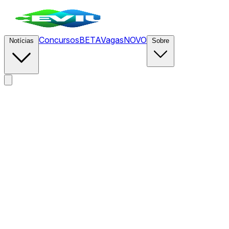
Concursos
BETA
Vagas
NOVO
Notícias
Sobre
News
/
CEVIU Marketing
/
Metade dos americanos teme que a 