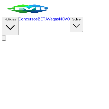
Concursos
BETA
Vagas
NOVO
Notícias
Sobre
News
/
CEVIU Gestão de Produtos
/
Como times de produto po