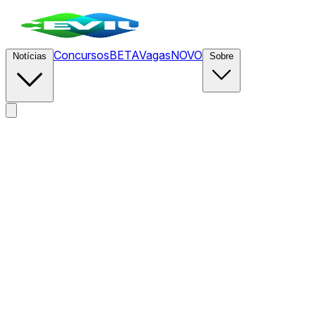
Concursos
BETA
Vagas
NOVO
Notícias
Sobre
News
/
CEVIU Gestão de Produtos
/
Como a Meta estrutura ti