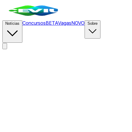
Concursos
BETA
Vagas
NOVO
Notícias
Sobre
News
/
CEVIU Empreendedores
/
O hype dos agentes de IA
encontra a realidade: o produto não funciona e a evasão de
clientes vem aí