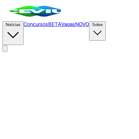
Concursos
BETA
Vagas
NOVO
Notícias
Sobre
News
/
CEVIU Empreendedores
/
Em defesa das diretrizes de
IA: quando a imposição é o caminho para a inovação