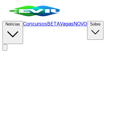
Concursos
BETA
Vagas
NOVO
Notícias
Sobre
News
/
CEVIU Empreendedores
/
Como transformar a IA no
gerente médio de uma fábrica de software autônoma