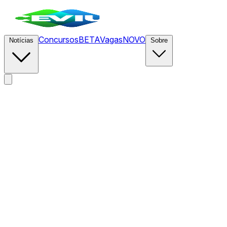
Concursos
BETA
Vagas
NOVO
Notícias
Sobre
News
/
CEVIU DevOps
/
Compreensão de sistemas é o novo g