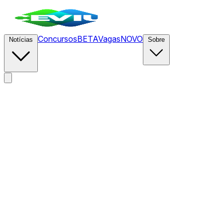
Concursos
BETA
Vagas
NOVO
Notícias
Sobre
News
/
CEVIU Design
/
Meta Apresenta 'Pocket': A Nova
Fronteira do 'Vibe-Coding' e da Interação com Pequenos
'Gizmos' Impulsionados por IA