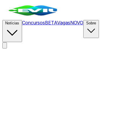
Concursos
BETA
Vagas
NOVO
Notícias
Sobre
News
/
CEVIU Design
/
A falha como diferencial