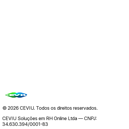
06 de ago.
🌐
Arc Mainnet da Circle: Grandes Nomes
Institucionais e Expansão Estratégica
06 de ago.
🤖
AO e Arweave: A Nova Fronteira para Agentes de
IA Descentralizados e Confiáveis
06 de ago.
Ver todas de
CEVIU Cripto
→
Todas as notícias
©
2026
CEVIU. Todos os direitos reservados.
CEVIU Soluções em RH Online Ltda — CNPJ:
34.630.394/0001-83