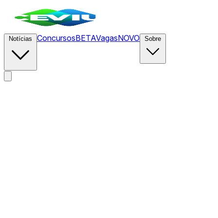
Concursos
BETA
Vagas
NOVO
Notícias
Sobre
News
/
CEVIU Cripto
/
Vitalik Buterin Apresenta o 'Lean
Ethereum': A Terceira Grande Iteração da Rede