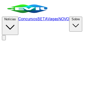
Concursos
BETA
Vagas
NOVO
Notícias
Sobre
News
/
CEVIU Cripto
/
Ethlabs Avança com Rodada Seed
Focada em Interoperabilidade ZK para Fortalecer
Segurança de Pontes