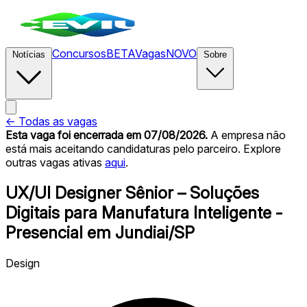
Concursos
BETA
Vagas
NOVO
Notícias
Sobre
← Todas as vagas
Esta vaga foi encerrada
em 07/08/2026
.
A empresa não
está mais aceitando candidaturas pelo parceiro. Explore
outras vagas ativas
aqui
.
UX/UI Designer Sênior – Soluções
Digitais para Manufatura Inteligente -
Presencial em Jundiai/SP
Design