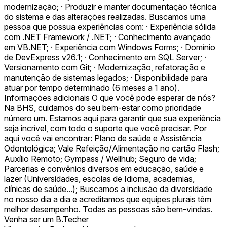
modernização; · Produzir e manter documentação técnica
do sistema e das alterações realizadas. Buscamos uma
pessoa que possua experiências com: · Experiência sólida
com .NET Framework / .NET; · Conhecimento avançado
em VB.NET; · Experiência com Windows Forms; · Domínio
de DevExpress v26.1; · Conhecimento em SQL Server; ·
Versionamento com Git; · Modernização, refatoração e
manutenção de sistemas legados; · Disponibilidade para
atuar por tempo determinado (6 meses a 1 ano).
Informações adicionais O que você pode esperar de nós?
Na BHS, cuidamos do seu bem-estar como prioridade
número um. Estamos aqui para garantir que sua experiência
seja incrível, com todo o suporte que você precisar. Por
aqui você vai encontrar: Plano de saúde e Assistência
Odontológica; Vale Refeição/Alimentação no cartão Flash;
Auxílio Remoto; Gympass / Wellhub; Seguro de vida;
Parcerias e convênios diversos em educação, saúde e
lazer (Universidades, escolas de Idioma, academias,
clínicas de saúde...); Buscamos a inclusão da diversidade
no nosso dia a dia e acreditamos que equipes plurais têm
melhor desempenho. Todas as pessoas são bem-vindas.
Venha ser um B.Techer