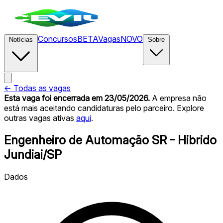
Concursos
BETA
Vagas
NOVO
Notícias
Sobre
← Todas as vagas
Esta vaga foi encerrada
em 23/05/2026
.
A empresa não
está mais aceitando candidaturas pelo parceiro. Explore
outras vagas ativas
aqui
.
Engenheiro de Automação SR - Hibrido
Jundiai/SP
Dados