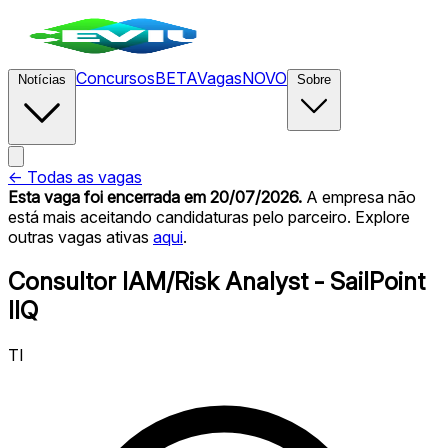
Concursos
BETA
Vagas
NOVO
Notícias
Sobre
← Todas as vagas
Esta vaga foi encerrada
em 20/07/2026
.
A empresa não
está mais aceitando candidaturas pelo parceiro. Explore
outras vagas ativas
aqui
.
Consultor IAM/Risk Analyst - SailPoint
IIQ
TI