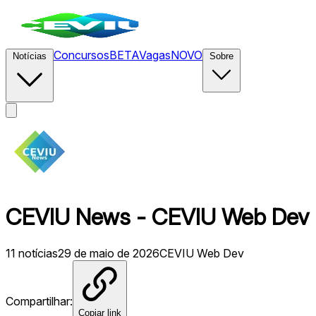
Concursos
BETA
Vagas
NOVO
Notícias
Sobre
CEVIU News - CEVIU Web Dev -
11
notícias
29 de maio de 2026
CEVIU Web Dev
Compartilhar:
Copiar link