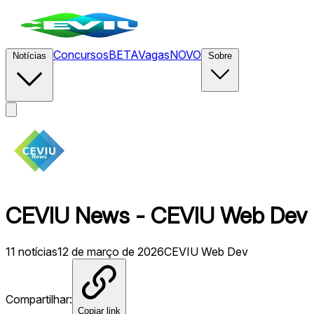
Concursos
BETA
Vagas
NOVO
Notícias
Sobre
CEVIU News - CEVIU Web Dev -
11
notícias
12 de março de 2026
CEVIU Web Dev
Compartilhar:
Copiar link