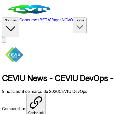
Concursos
BETA
Vagas
NOVO
Notícias
Sobre
CEVIU News - CEVIU DevOps - 
9
notícias
18 de março de 2026
CEVIU DevOps
Compartilhar:
Copiar link