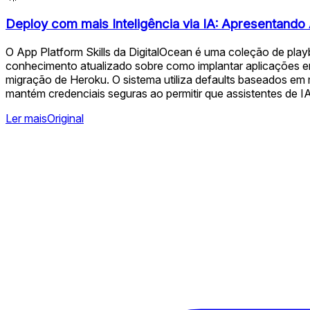
Deploy com mais Inteligência via IA: Apresentando 
O App Platform Skills da DigitalOcean é uma coleção de pla
conhecimento atualizado sobre como implantar aplicações em a
migração de Heroku. O sistema utiliza defaults baseados em
mantém credenciais seguras ao permitir que assistentes de I
Ler mais
Original