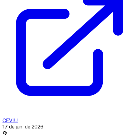
CEVIU
17 de jun. de 2026
🔄