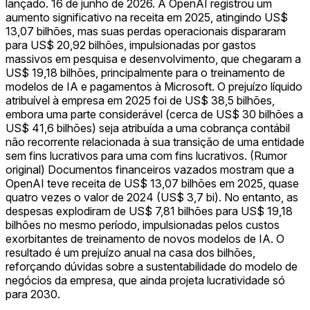
lançado. 16 de junho de 2026. A OpenAI registrou um
aumento significativo na receita em 2025, atingindo US$
13,07 bilhões, mas suas perdas operacionais dispararam
para US$ 20,92 bilhões, impulsionadas por gastos
massivos em pesquisa e desenvolvimento, que chegaram a
US$ 19,18 bilhões, principalmente para o treinamento de
modelos de IA e pagamentos à Microsoft. O prejuízo líquido
atribuível à empresa em 2025 foi de US$ 38,5 bilhões,
embora uma parte considerável (cerca de US$ 30 bilhões a
US$ 41,6 bilhões) seja atribuída a uma cobrança contábil
não recorrente relacionada à sua transição de uma entidade
sem fins lucrativos para uma com fins lucrativos. (Rumor
original) Documentos financeiros vazados mostram que a
OpenAI teve receita de US$ 13,07 bilhões em 2025, quase
quatro vezes o valor de 2024 (US$ 3,7 bi). No entanto, as
despesas explodiram de US$ 7,81 bilhões para US$ 19,18
bilhões no mesmo período, impulsionadas pelos custos
exorbitantes de treinamento de novos modelos de IA. O
resultado é um prejuízo anual na casa dos bilhões,
reforçando dúvidas sobre a sustentabilidade do modelo de
negócios da empresa, que ainda projeta lucratividade só
para 2030.