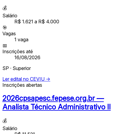
💰
Salário
R$ 1.621 a R$ 4.000
🎯
Vagas
1
vaga
📅
Inscrições até
16/08/2026
SP · Superior
Ler edital no CEVIU →
Inscrições abertas
2026cpsapesc.fepese.org.br —
Analista Técnico Administrativo II
💰
Salário