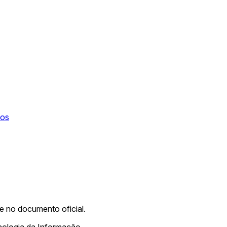
tos
me no documento oficial.
nologia da Informação.