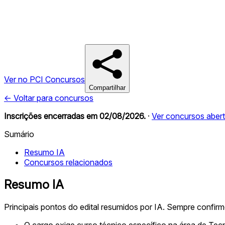
Ver no PCI Concursos
Compartilhar
← Voltar para concursos
Inscrições encerradas em
02/08/2026
.
·
Ver concursos aber
Sumário
Resumo IA
Concursos relacionados
Resumo IA
Principais pontos do edital resumidos por IA. Sempre confir
O cargo exige curso técnico específico na área de Tec