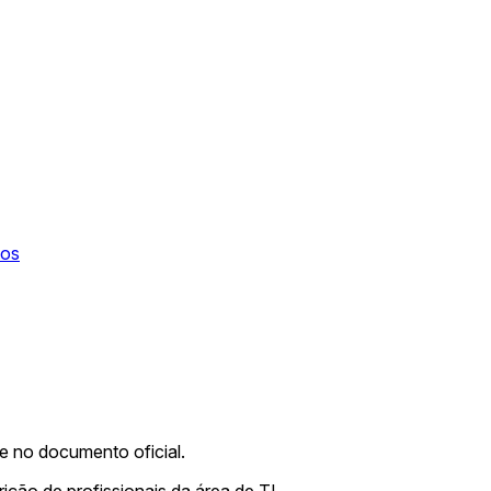
tos
me no documento oficial.
rição de profissionais da área de TI.