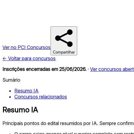
Ver no PCI Concursos
Compartilhar
← Voltar para concursos
Inscrições encerradas em
25/06/2026
.
·
Ver concursos aber
Sumário
Resumo IA
Concursos relacionados
Resumo IA
Principais pontos do edital resumidos por IA. Sempre confir
O cargo exige apenas nível superior completo sem restri