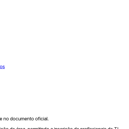
tos
me no documento oficial.
ção de área, permitindo a inscrição de profissionais de TI.