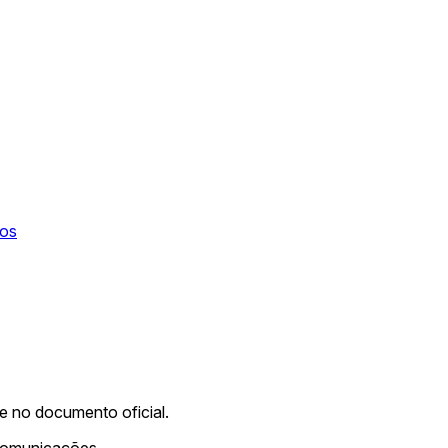
tos
me no documento oficial.
ecomunicações.