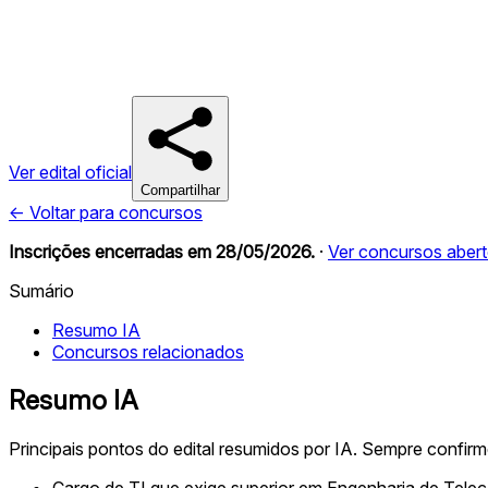
Ver edital oficial
Compartilhar
← Voltar para concursos
Inscrições encerradas em
28/05/2026
.
·
Ver concursos aber
Sumário
Resumo IA
Concursos relacionados
Resumo IA
Principais pontos do edital resumidos por IA. Sempre confir
Cargo de TI que exige superior em Engenharia de Tel