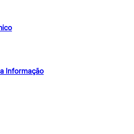
nico
da Informação