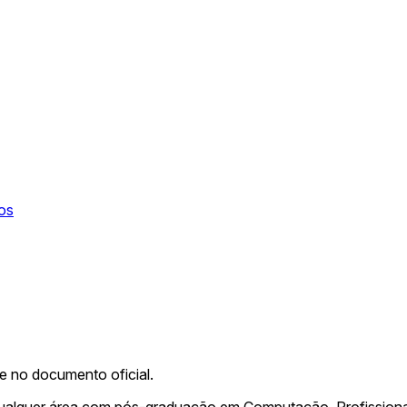
os
me no documento oficial.
qualquer área com pós-graduação em Computação. Profissio