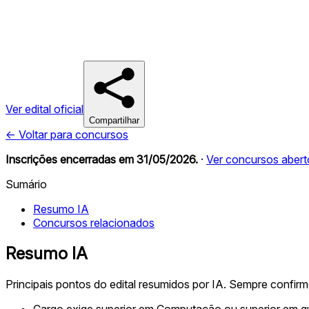
Ver edital oficial
Compartilhar
← Voltar para concursos
Inscrições encerradas em
31/05/2026
.
·
Ver concursos abert
Sumário
Resumo IA
Concursos relacionados
Resumo IA
Principais pontos do edital resumidos por IA. Sempre confir
Cargo exige superior em Computação ou superior em 