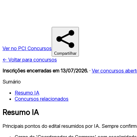
Ver no PCI Concursos
Compartilhar
← Voltar para concursos
Inscrições encerradas em
13/07/2026
.
·
Ver concursos aber
Sumário
Resumo IA
Concursos relacionados
Resumo IA
Principais pontos do edital resumidos por IA. Sempre confir
Cargo de 'Coordenador de Compras' com escolaridade 'su