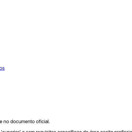
tos
me no documento oficial.
perior' e sem requisitos específicos de área aceita profissio