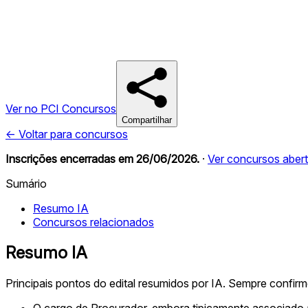
Ver no PCI Concursos
Compartilhar
← Voltar para concursos
Inscrições encerradas em
26/06/2026
.
·
Ver concursos aber
Sumário
Resumo IA
Concursos relacionados
Resumo IA
Principais pontos do edital resumidos por IA. Sempre confir
O cargo de Procurador, embora tipicamente associado à á