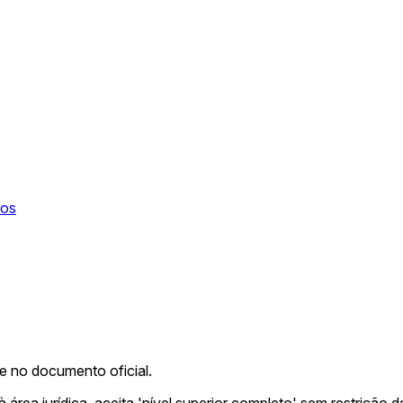
tos
me no documento oficial.
rea jurídica, aceita 'nível superior completo' sem restrição d